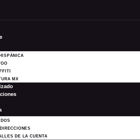
e
HISPÁNICA
TOO
FFITI
TURA MX
izado
ciones
a
IDOS
 DIRECCIONES
ALLES DE LA CUENTA