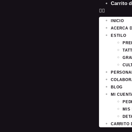
Carrito 
INICIO
ACERCA 
ESTILO
PRE
TAT
GRA
CUL
PERSONA
COLABOR
BLOG
MI CUENT
PED
MIS
DET
CARRITO