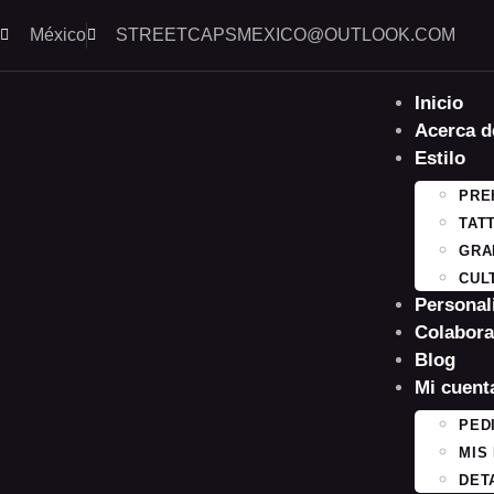
México
STREETCAPSMEXICO@OUTLOOK.COM​
Inicio
Acerca d
Estilo
PRE
TAT
GRA
CUL
Personal
Colabora
Blog
Mi cuent
PED
MIS
DET