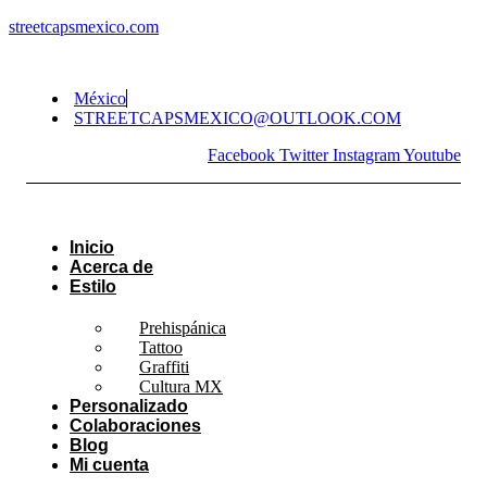
streetcapsmexico.com
México
STREETCAPSMEXICO@OUTLOOK.COM​
Facebook
Twitter
Instagram
Youtube
Inicio
Acerca de
Estilo
Prehispánica
Tattoo
Graffiti
Cultura MX
Personalizado
Colaboraciones
Blog
Mi cuenta