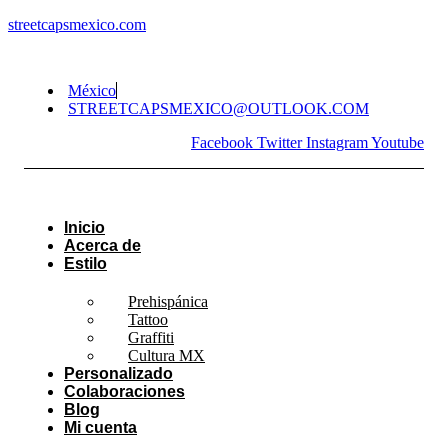
streetcapsmexico.com
México
STREETCAPSMEXICO@OUTLOOK.COM​
Facebook
Twitter
Instagram
Youtube
Inicio
Acerca de
Estilo
Prehispánica
Tattoo
Graffiti
Cultura MX
Personalizado
Colaboraciones
Blog
Mi cuenta