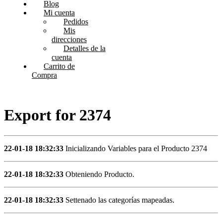
Blog
Mi cuenta
Pedidos
Mis
direcciones
Detalles de la
cuenta
Carrito de
Compra
Export for 2374
22-01-18 18:32:33
Inicializando Variables para el Producto 2374
22-01-18 18:32:33
Obteniendo Producto.
22-01-18 18:32:33
Settenado las categorías mapeadas.