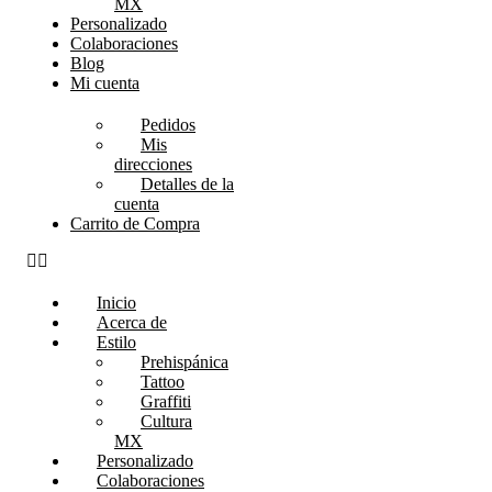
MX
Personalizado
Colaboraciones
Blog
Mi cuenta
Pedidos
Mis
direcciones
Detalles de la
cuenta
Carrito de Compra
Inicio
Acerca de
Estilo
Prehispánica
Tattoo
Graffiti
Cultura
MX
Personalizado
Colaboraciones