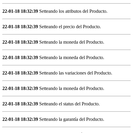
22-01-18 18:32:39
Setteando los atributos del Producto.
22-01-18 18:32:39
Setteando el precio del Producto.
22-01-18 18:32:39
Setteando la moneda del Producto.
22-01-18 18:32:39
Setteando la moneda del Producto.
22-01-18 18:32:39
Setteando las variaciones del Producto.
22-01-18 18:32:39
Setteando la moneda del Producto.
22-01-18 18:32:39
Setteando el status del Producto.
22-01-18 18:32:39
Setteando la garantía del Producto.