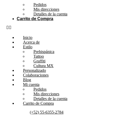
Pedidos
Mis direcciones
Detalles de la cuenta
Carrito de Compra
Inicio
Acerca de
Estilo
Prehispánica
Tattoo
Graffiti
Cultura MX
Personalizado
Colaboraciones
Blog
Mi cuenta
Pedidos
Mis direcciones
Detalles de la cuenta
Carrito de Compra
(+52) 55-6355-2784