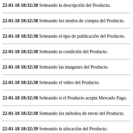
22-01-18 18:32:38
Setteando la descripción del Producto.
22-01-18 18:32:38
Setteando los modos de compra del Producto.
22-01-18 18:32:38
Setteando el tipo de publicación del Producto.
22-01-18 18:32:38
Setteando la condición del Producto.
22-01-18 18:32:38
Setteando las imagenes del Producto.
22-01-18 18:32:38
Setteando el video del Producto.
22-01-18 18:32:38
Setteando si el Producto acepta Mercado Pago.
22-01-18 18:32:38
Setteando los métodos de envio del Producto.
22-01-18 18:32:39
Setteando la ubicación del Producto.