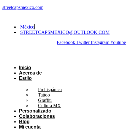
streetcapsmexico.com
México
STREETCAPSMEXICO@OUTLOOK.COM​
Facebook
Twitter
Instagram
Youtube
Inicio
Acerca de
Estilo
Prehispánica
Tattoo
Graffiti
Cultura MX
Personalizado
Colaboraciones
Blog
Mi cuenta