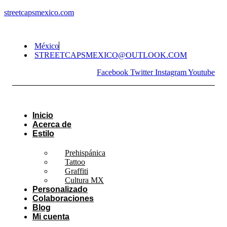
streetcapsmexico.com
México
STREETCAPSMEXICO@OUTLOOK.COM​
Facebook
Twitter
Instagram
Youtube
Inicio
Acerca de
Estilo
Prehispánica
Tattoo
Graffiti
Cultura MX
Personalizado
Colaboraciones
Blog
Mi cuenta