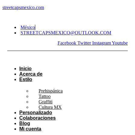
streetcapsmexico.com
México
STREETCAPSMEXICO@OUTLOOK.COM​
Facebook
Twitter
Instagram
Youtube
Inicio
Acerca de
Estilo
Prehispánica
Tattoo
Graffiti
Cultura MX
Personalizado
Colaboraciones
Blog
Mi cuenta