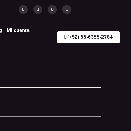
g
Mi cuenta
(+52) 55-6355-2784