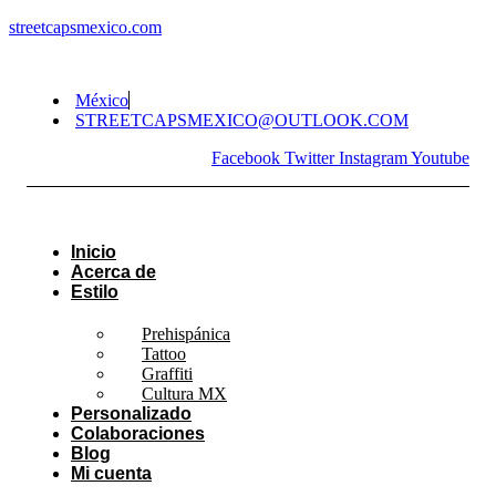
streetcapsmexico.com
México
STREETCAPSMEXICO@OUTLOOK.COM​
Facebook
Twitter
Instagram
Youtube
Inicio
Acerca de
Estilo
Prehispánica
Tattoo
Graffiti
Cultura MX
Personalizado
Colaboraciones
Blog
Mi cuenta