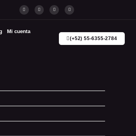
g
Mi cuenta
(+52) 55-6355-2784