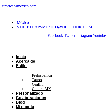
streetcapsmexico.com
México
STREETCAPSMEXICO@OUTLOOK.COM​
Facebook
Twitter
Instagram
Youtube
Inicio
Acerca de
Estilo
Prehispánica
Tattoo
Graffiti
Cultura MX
Personalizado
Colaboraciones
Blog
Mi cuenta