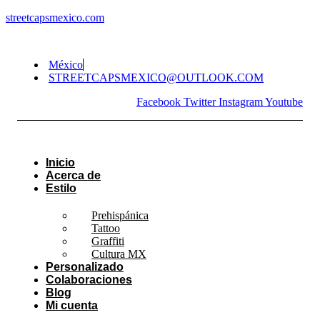
streetcapsmexico.com
México
STREETCAPSMEXICO@OUTLOOK.COM​
Facebook
Twitter
Instagram
Youtube
Inicio
Acerca de
Estilo
Prehispánica
Tattoo
Graffiti
Cultura MX
Personalizado
Colaboraciones
Blog
Mi cuenta