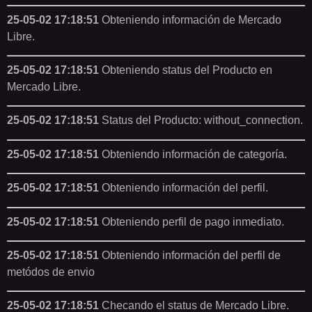
25-05-02 17:18:51
Obteniendo información de Mercado
Libre.
25-05-02 17:18:51
Obteniendo status del Producto en
Mercado Libre.
25-05-02 17:18:51
Status del Producto: without_connection.
25-05-02 17:18:51
Obteniendo información de categoría.
25-05-02 17:18:51
Obteniendo información del perfil.
25-05-02 17:18:51
Obteniendo perfil de pago inmediato.
25-05-02 17:18:51
Obteniendo información del perfil de
metódos de envio
25-05-02 17:18:51
Checando el status de Mercado Libre.