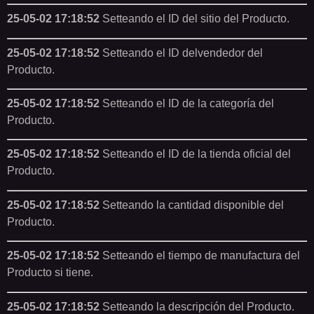
25-05-02 17:18:52
Setteando el ID del sitio del Producto.
25-05-02 17:18:52
Setteando el ID delvendedor del
Producto.
25-05-02 17:18:52
Setteando el ID de la categoría del
Producto.
25-05-02 17:18:52
Setteando el ID de la tienda oficial del
Producto.
25-05-02 17:18:52
Setteando la cantidad disponible del
Producto.
25-05-02 17:18:52
Setteando el tiempo de manufactura del
Producto si tiene.
25-05-02 17:18:52
Setteando la descripción del Producto.