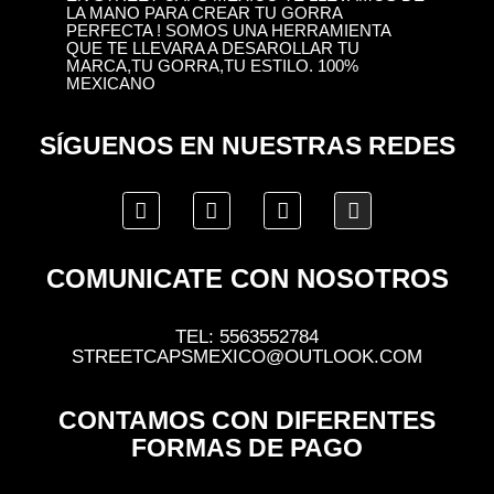
LA MANO PARA CREAR TU GORRA
PERFECTA ! SOMOS UNA HERRAMIENTA
QUE TE LLEVARA A DESAROLLAR TU
MARCA,TU GORRA,TU ESTILO. 100%
MEXICANO
SÍGUENOS EN NUESTRAS REDES
COMUNICATE CON NOSOTROS
TEL: 5563552784
STREETCAPSMEXICO@OUTLOOK.COM
CONTAMOS CON DIFERENTES
FORMAS DE PAGO