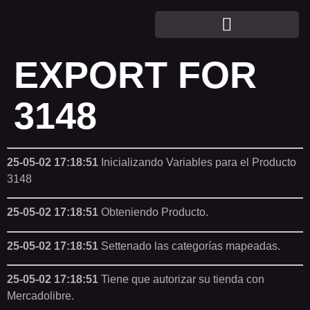
EXPORT FOR
3148
25-05-02 17:18:51
Inicializando Variables para el Producto
3148
25-05-02 17:18:51
Obteniendo Producto.
25-05-02 17:18:51
Settenado las categorías mapeadas.
25-05-02 17:18:51
Tiene que autorizar su tienda con
Mercadolibre.