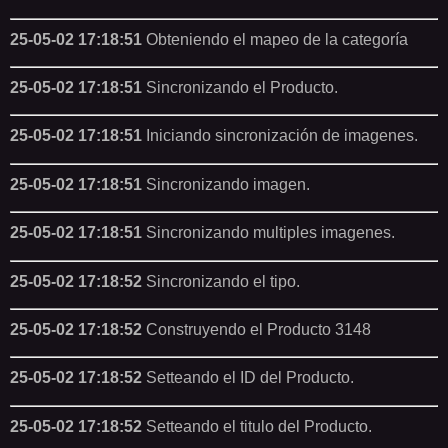
25-05-02 17:18:51
Obteniendo el mapeo de la categoría
25-05-02 17:18:51
Sincronizando el Producto.
25-05-02 17:18:51
Iniciando sincronización de imagenes.
25-05-02 17:18:51
Sincronizando imagen.
25-05-02 17:18:51
Sincronizando multiples imagenes.
25-05-02 17:18:52
Sincronizando el tipo.
25-05-02 17:18:52
Construyendo el Producto 3148
25-05-02 17:18:52
Setteando el ID del Producto.
25-05-02 17:18:52
Setteando el titulo del Producto.