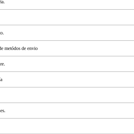
ía.
o.
de metódos de envio
re.
ía
es.