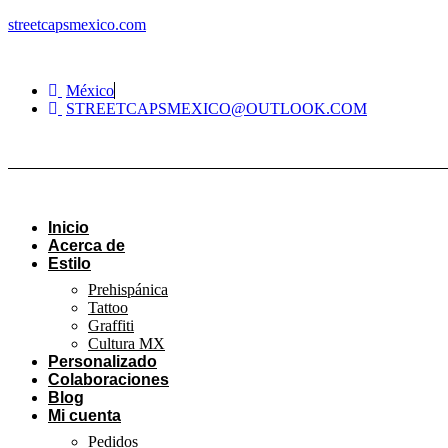
streetcapsmexico.com
México
STREETCAPSMEXICO@OUTLOOK.COM​
Inicio
Acerca de
Estilo
Prehispánica
Tattoo
Graffiti
Cultura MX
Personalizado
Colaboraciones
Blog
Mi cuenta
Pedidos