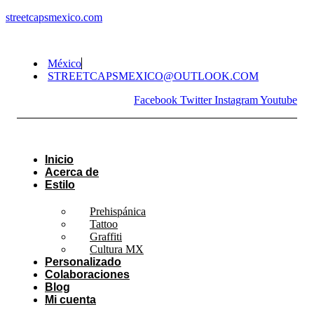
streetcapsmexico.com
México
STREETCAPSMEXICO@OUTLOOK.COM​
Facebook
Twitter
Instagram
Youtube
Inicio
Acerca de
Estilo
Prehispánica
Tattoo
Graffiti
Cultura MX
Personalizado
Colaboraciones
Blog
Mi cuenta