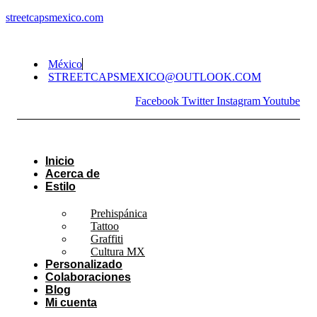
streetcapsmexico.com
México
STREETCAPSMEXICO@OUTLOOK.COM​
Facebook
Twitter
Instagram
Youtube
Inicio
Acerca de
Estilo
Prehispánica
Tattoo
Graffiti
Cultura MX
Personalizado
Colaboraciones
Blog
Mi cuenta