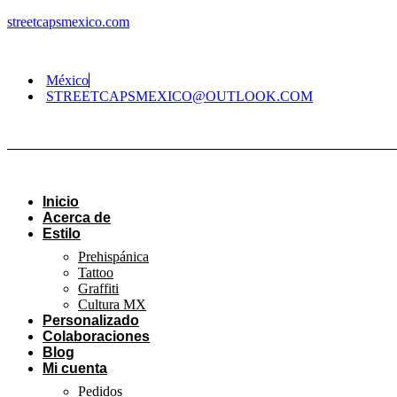
streetcapsmexico.com
México
STREETCAPSMEXICO@OUTLOOK.COM​
Inicio
Acerca de
Estilo
Prehispánica
Tattoo
Graffiti
Cultura MX
Personalizado
Colaboraciones
Blog
Mi cuenta
Pedidos