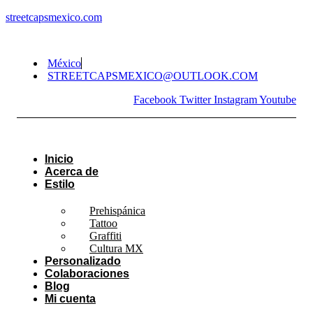
streetcapsmexico.com
México
STREETCAPSMEXICO@OUTLOOK.COM​
Facebook
Twitter
Instagram
Youtube
Inicio
Acerca de
Estilo
Prehispánica
Tattoo
Graffiti
Cultura MX
Personalizado
Colaboraciones
Blog
Mi cuenta