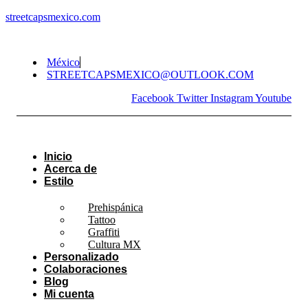
streetcapsmexico.com
México
STREETCAPSMEXICO@OUTLOOK.COM​
Facebook
Twitter
Instagram
Youtube
Inicio
Acerca de
Estilo
Prehispánica
Tattoo
Graffiti
Cultura MX
Personalizado
Colaboraciones
Blog
Mi cuenta