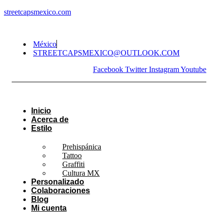
streetcapsmexico.com
México
STREETCAPSMEXICO@OUTLOOK.COM​
Facebook
Twitter
Instagram
Youtube
Inicio
Acerca de
Estilo
Prehispánica
Tattoo
Graffiti
Cultura MX
Personalizado
Colaboraciones
Blog
Mi cuenta