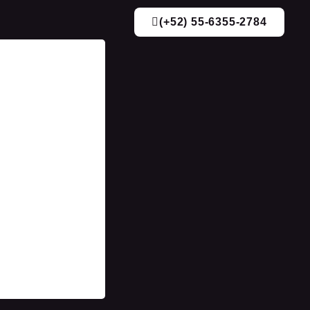
(+52) 55-6355-2784