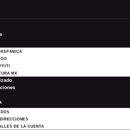
e
HISPÁNICA
TOO
FFITI
TURA MX
izado
ciones
a
IDOS
 DIRECCIONES
ALLES DE LA CUENTA