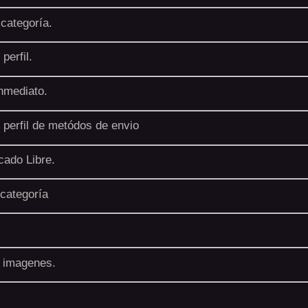
categoría.
perfil.
nmediato.
 perfil de metódos de envio
ado Libre.
categoría
e imagenes.