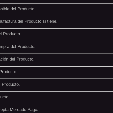
nible del Producto.
factura del Producto si tiene.
l Producto.
mpra del Producto.
ación del Producto.
Producto.
 Producto.
ucto.
cepta Mercado Pago.