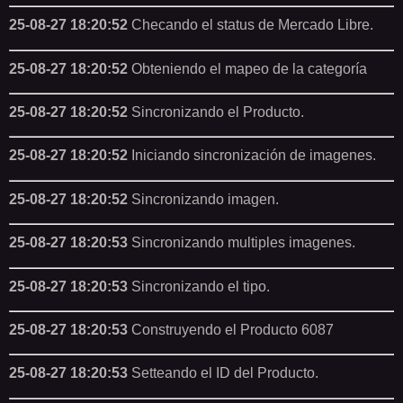
25-08-27 18:20:52
Checando el status de Mercado Libre.
25-08-27 18:20:52
Obteniendo el mapeo de la categoría
25-08-27 18:20:52
Sincronizando el Producto.
25-08-27 18:20:52
Iniciando sincronización de imagenes.
25-08-27 18:20:52
Sincronizando imagen.
25-08-27 18:20:53
Sincronizando multiples imagenes.
25-08-27 18:20:53
Sincronizando el tipo.
25-08-27 18:20:53
Construyendo el Producto 6087
25-08-27 18:20:53
Setteando el ID del Producto.