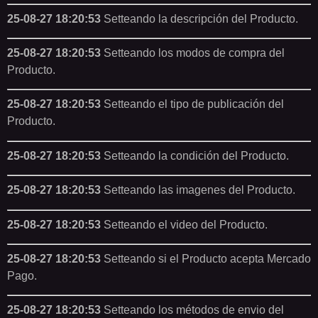
25-08-27 18:20:53
Setteando la descripción del Producto.
25-08-27 18:20:53
Setteando los modos de compra del
Producto.
25-08-27 18:20:53
Setteando el tipo de publicación del
Producto.
25-08-27 18:20:53
Setteando la condición del Producto.
25-08-27 18:20:53
Setteando las imagenes del Producto.
25-08-27 18:20:53
Setteando el video del Producto.
25-08-27 18:20:53
Setteando si el Producto acepta Mercado
Pago.
25-08-27 18:20:53
Setteando los métodos de envio del