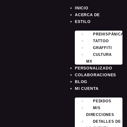
INICIO
ACERCA DE
ESTILO
PREHISPÁNICA
TATTOO
GRAFFITI
CULTURA
MX
PERSONALIZADO
COLABORACIONES
BLOG
MI CUENTA
PEDIDOS
MIS
DIRECCIONES
DETALLES DE