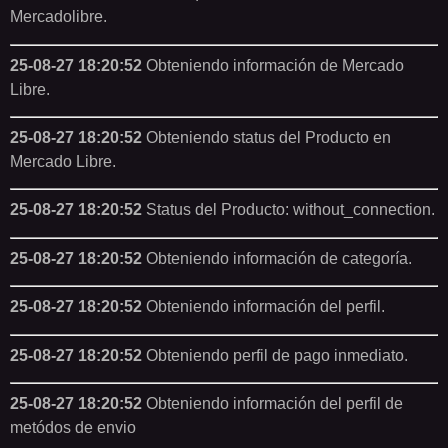
Mercadolibre.
25-08-27 18:20:52
Obteniendo información de Mercado
Libre.
25-08-27 18:20:52
Obteniendo status del Producto en
Mercado Libre.
25-08-27 18:20:52
Status del Producto: without_connection.
25-08-27 18:20:52
Obteniendo información de categoría.
25-08-27 18:20:52
Obteniendo información del perfil.
25-08-27 18:20:52
Obteniendo perfil de pago inmediato.
25-08-27 18:20:52
Obteniendo información del perfil de
metódos de envio