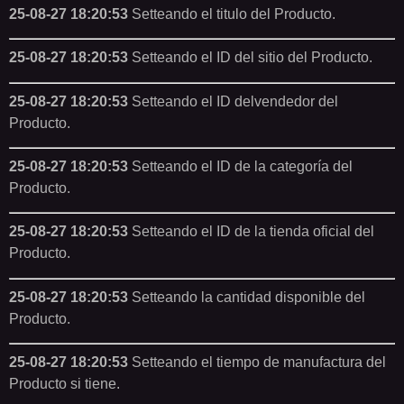
25-08-27 18:20:53
Setteando el titulo del Producto.
25-08-27 18:20:53
Setteando el ID del sitio del Producto.
25-08-27 18:20:53
Setteando el ID delvendedor del
Producto.
25-08-27 18:20:53
Setteando el ID de la categoría del
Producto.
25-08-27 18:20:53
Setteando el ID de la tienda oficial del
Producto.
25-08-27 18:20:53
Setteando la cantidad disponible del
Producto.
25-08-27 18:20:53
Setteando el tiempo de manufactura del
Producto si tiene.