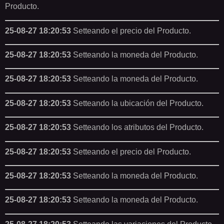
Producto.
25-08-27 18:20:53
Setteando el precio del Producto.
25-08-27 18:20:53
Setteando la moneda del Producto.
25-08-27 18:20:53
Setteando la moneda del Producto.
25-08-27 18:20:53
Setteando la ubicación del Producto.
25-08-27 18:20:53
Setteando los atributos del Producto.
25-08-27 18:20:53
Setteando el precio del Producto.
25-08-27 18:20:53
Setteando la moneda del Producto.
25-08-27 18:20:53
Setteando la moneda del Producto.