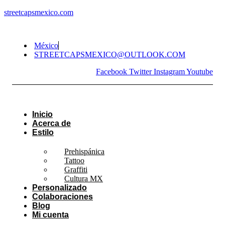
streetcapsmexico.com
México
STREETCAPSMEXICO@OUTLOOK.COM​
Facebook
Twitter
Instagram
Youtube
Inicio
Acerca de
Estilo
Prehispánica
Tattoo
Graffiti
Cultura MX
Personalizado
Colaboraciones
Blog
Mi cuenta