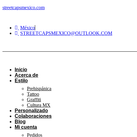
streetcapsmexico.com
México
STREETCAPSMEXICO@OUTLOOK.COM​
Inicio
Acerca de
Estilo
Prehispánica
Tattoo
Graffiti
Cultura MX
Personalizado
Colaboraciones
Blog
Mi cuenta
Pedidos