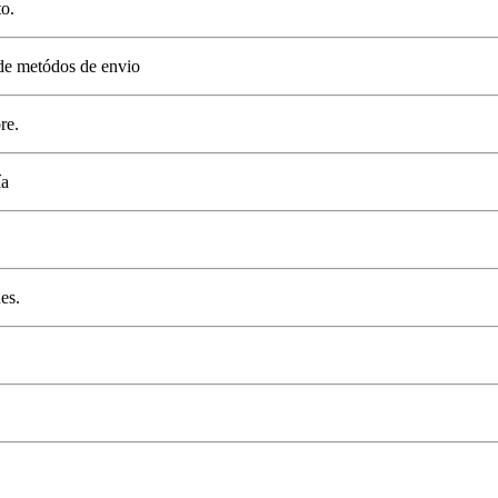
o.
de metódos de envio
re.
ía
es.