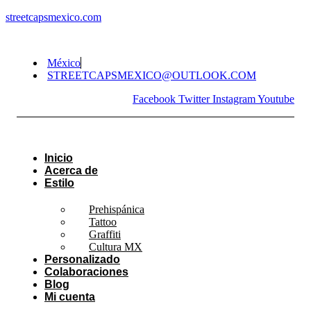
streetcapsmexico.com
México
STREETCAPSMEXICO@OUTLOOK.COM​
Facebook
Twitter
Instagram
Youtube
Inicio
Acerca de
Estilo
Prehispánica
Tattoo
Graffiti
Cultura MX
Personalizado
Colaboraciones
Blog
Mi cuenta