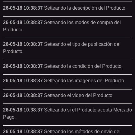
26-05-18 10:38:37
Setteando la descripción del Producto.
26-05-18 10:38:37
Setteando los modos de compra del
Producto.
26-05-18 10:38:37
Setteando el tipo de publicación del
Producto.
26-05-18 10:38:37
Setteando la condición del Producto.
26-05-18 10:38:37
Setteando las imagenes del Producto.
26-05-18 10:38:37
Setteando el video del Producto.
26-05-18 10:38:37
Setteando si el Producto acepta Mercado
Pago.
26-05-18 10:38:37
Setteando los métodos de envio del