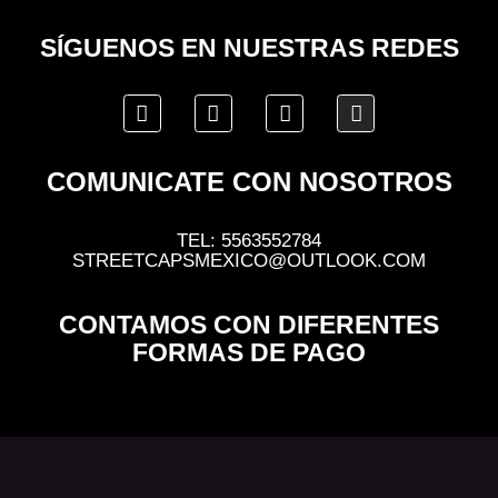
SÍGUENOS EN NUESTRAS REDES
COMUNICATE CON NOSOTROS
TEL: 5563552784
STREETCAPSMEXICO@OUTLOOK.COM
CONTAMOS CON DIFERENTES
FORMAS DE PAGO