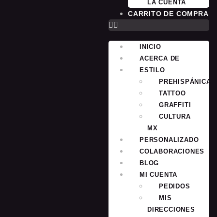
LA CUENTA
CARRITO DE COMPRA
INICIO
ACERCA DE
ESTILO
PREHISPÁNICA
TATTOO
GRAFFITI
CULTURA
MX
PERSONALIZADO
COLABORACIONES
BLOG
MI CUENTA
PEDIDOS
MIS
DIRECCIONES