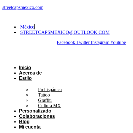
streetcapsmexico.com
México
STREETCAPSMEXICO@OUTLOOK.COM​
Facebook
Twitter
Instagram
Youtube
Inicio
Acerca de
Estilo
Prehispánica
Tattoo
Graffiti
Cultura MX
Personalizado
Colaboraciones
Blog
Mi cuenta