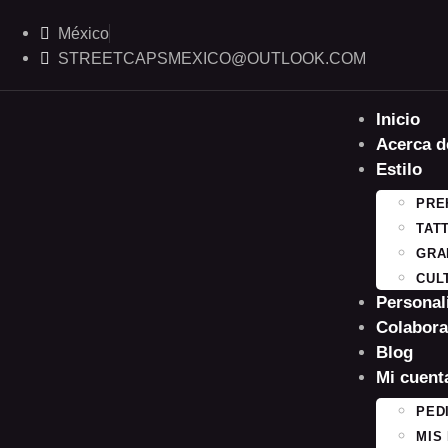
México
STREETCAPSMEXICO@OUTLOOK.COM​
Inicio
Acerca d
Estilo
PRE
TAT
GRA
CUL
Personal
Colabora
Blog
Mi cuent
PED
MIS