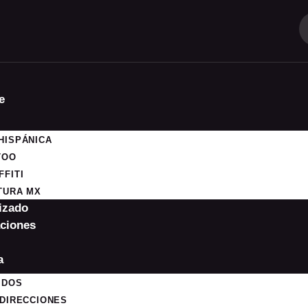
e
HISPÁNICA
TOO
FFITI
TURA MX
izado
ciones
a
IDOS
 DIRECCIONES