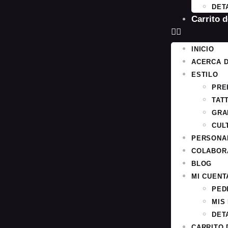
DET
Carrito 
INICIO
ACERCA 
ESTILO
PRE
TAT
GRA
CUL
PERSONA
COLABOR
BLOG
MI CUENT
PED
MIS
DET
CARRITO