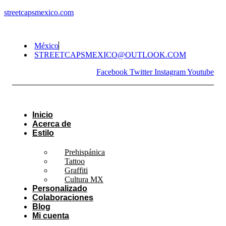
streetcapsmexico.com
México
STREETCAPSMEXICO@OUTLOOK.COM​
Facebook
Twitter
Instagram
Youtube
Inicio
Acerca de
Estilo
Prehispánica
Tattoo
Graffiti
Cultura MX
Personalizado
Colaboraciones
Blog
Mi cuenta