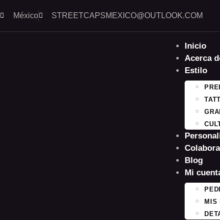
México
STREETCAPSMEXICO@OUTLOOK.COM​
Inicio
Acerca d
Estilo
PRE
TAT
GRA
CUL
Personal
Colabora
Blog
Mi cuent
PED
MIS
DET