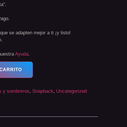
ta”.
Pago.
que se adapten mejor a ti ¡y listo!
n.
nuestra
Ayuda
.
 CARRITO
s y sombreros
,
Snapback
,
Uncategorized