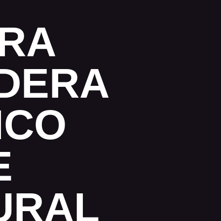
RA
DERA
ICO
E
URAL