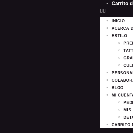
Carrito 
INICIO
ACERCA 
ESTILO
PRE
TAT
GRA
CUL
PERSONA
COLABOR
BLOG
MI CUENT
PED
MIS
DET
CARRITO