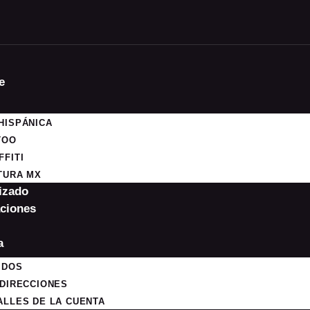
e
HISPÁNICA
TOO
FFITI
TURA MX
izado
ciones
a
IDOS
 DIRECCIONES
ALLES DE LA CUENTA