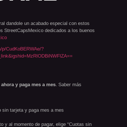
al dandole un acabado especial con estos
s StreetCapsMexico dedicados a los buenos
ico
om/p/CudKoBERWAe/?
_link&igshid=MzRlODBiNWFlZA==
o ahora y paga mes a mes
.
Saber más
sin tarjeta y paga mes a mes
ito y al momento de pagar, elige “Cuotas sin