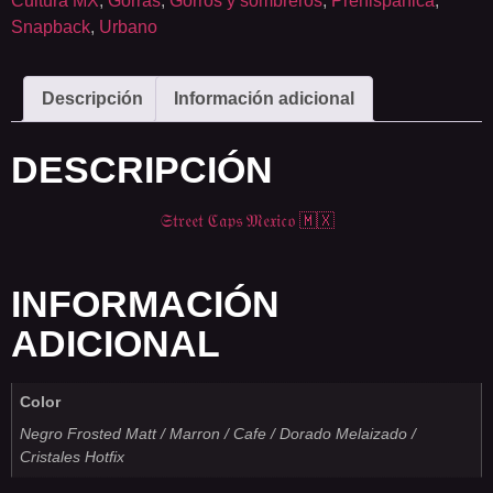
Cultura MX
,
Gorras
,
Gorros y sombreros
,
Prehispánica
,
Snapback
,
Urbano
Descripción
Información adicional
DESCRIPCIÓN
𝔖𝔱𝔯𝔢𝔢𝔱 ℭ𝔞𝔭𝔰 𝔐𝔢𝔵𝔦𝔠𝔬 🇲🇽
INFORMACIÓN
ADICIONAL
Color
Negro Frosted Matt / Marron / Cafe / Dorado Melaizado /
Cristales Hotfix