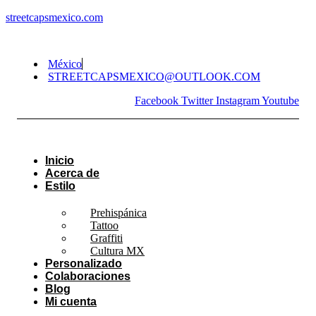
streetcapsmexico.com
México
STREETCAPSMEXICO@OUTLOOK.COM​
Facebook
Twitter
Instagram
Youtube
Inicio
Acerca de
Estilo
Prehispánica
Tattoo
Graffiti
Cultura MX
Personalizado
Colaboraciones
Blog
Mi cuenta